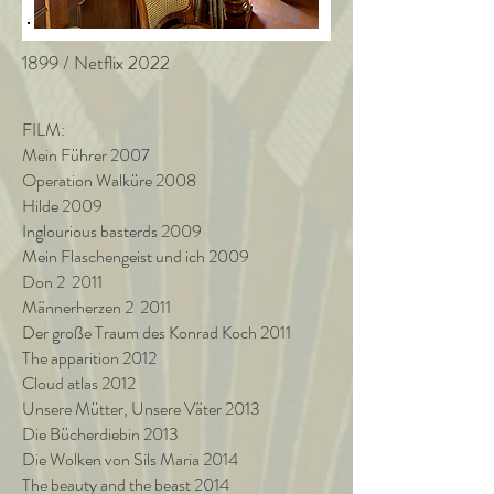
1899 / Netflix 2022
FILM:
Mein Führer 2007
Operation Walküre 2008
Hilde 2009
Inglourious basterds 2009
Mein Flaschengeist und ich 2009
Don 2 2011
Männerherzen 2 2011
Der große Traum des Konrad Koch 2011
The apparition 2012
Cloud atlas 2012
Unsere Mütter, Unsere Väter 2013
Die Bücherdiebin 2013
Die Wolken von Sils Maria 2014
The beauty and the beast 2014