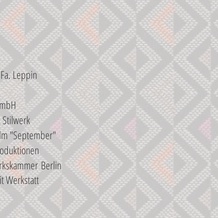
Fa. Leppin
GmbH
 Stilwerk
m "September"
roduktionen
rkskammer
Berlin
Werkstatt