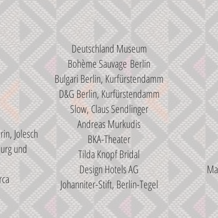
Deutschland Museum
Bohème Sauvage
Berlin
Bulgari Berlin, Kurfürstendamm
D&G Berlin, Kurfürstendamm
Slow, Claus Sendlinger
Andreas Murkudis
in, Jolesch
BKA-Theater
burg und
Tilda Knopf Bridal
Design Hotels AG
Ma
rca
Johanniter-Stift, Berlin-Tegel